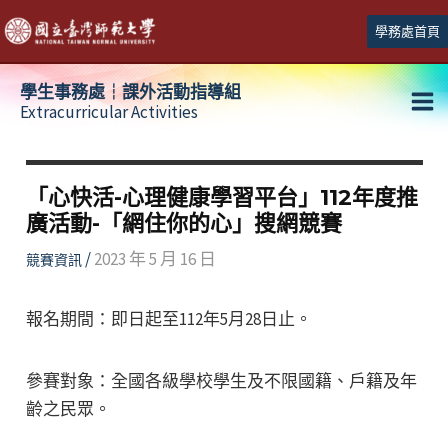
跳
學務處首頁
至
主
學生事務處┆課外活動指導組
要
Extracurricular Activities
Ma
內
容
Me
「心快活-心理健康學習平台」112年度推
廣活動-「網住你的心」搜網競賽
/
2023 年 5 月 16 日
競賽資訊
報名期間：即日起至112年5月28日止。
參賽對象：全國各級學校學生及不限國籍、戶籍及年
齡之民眾。