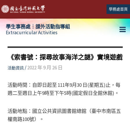
跳
學務處首頁
至
主
學生事務處┆課外活動指導組
要
Extracurricular Activities
Ma
內
容
Me
《索書號：探尋故事海洋之謎》實境遊戲
/
2022 年 9 月 26 日
活動資訊
活動時間：自即日起至 111年9月30 日(星期五)止，每
週二至週日上午9時至下午5時(國定假日全館休館)。
活動地點：國立公共資訊圖書館總館（臺中市南區五
權南路100號）。