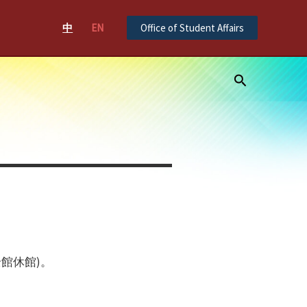
中
EN
Office of Student Affairs
Search
全館休館)。