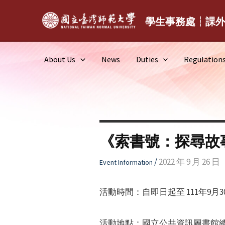
Skip
to
學生事務處┆課
content
About Us
News
Duties
Regulation
《索書號：探尋故
/
2022 年 9 月 26 日
Event Information
活動時間：自即日起至 111年9月
活動地點：國立公共資訊圖書館總