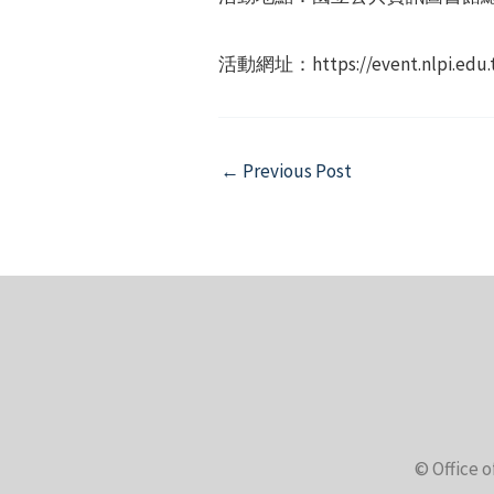
活動網址：https://event.nlpi.edu
Post
←
Previous Post
navigation
© Office o