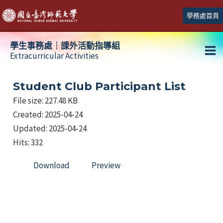
跳
學務處首頁
至
主
學生事務處┆課外活動指導組
要
Extracurricular Activities
Ma
內
容
Me
Student Club Participant List
File size: 227.48 KB
Created: 2025-04-24
Updated: 2025-04-24
Hits: 332
Download
Preview