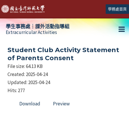
跳
學務處首頁
至
主
學生事務處┆課外活動指導組
要
Extracurricular Activities
Ma
內
容
Me
Student Club Activity Statement
of Parents Consent
File size: 64.13 KB
Created: 2025-04-24
Updated: 2025-04-24
Hits: 277
Download
Preview