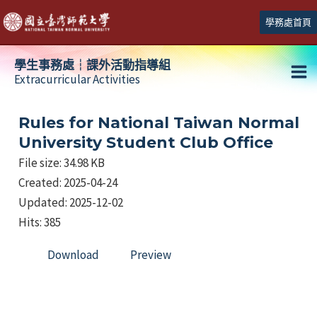
跳
學務處首頁
至
主
學生事務處┆課外活動指導組
要
Extracurricular Activities
Ma
內
容
Me
Rules for National Taiwan Normal
University Student Club Office
File size: 34.98 KB
Created: 2025-04-24
Updated: 2025-12-02
Hits: 385
Download
Preview