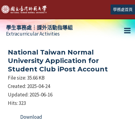
跳
學務處首頁
至
主
學生事務處┆課外活動指導組
要
Extracurricular Activities
Ma
內
容
Me
National Taiwan Normal
University Application for
Student Club iPost Account
File size: 35.66 KB
Created: 2025-04-24
Updated: 2025-06-16
Hits: 323
Download