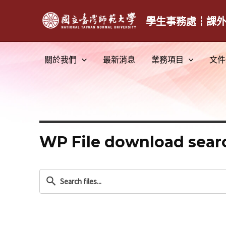
跳
至
學生事務處┆課
主
要
關於我們
最新消息
業務項目
文件
內
容
WP File download sear