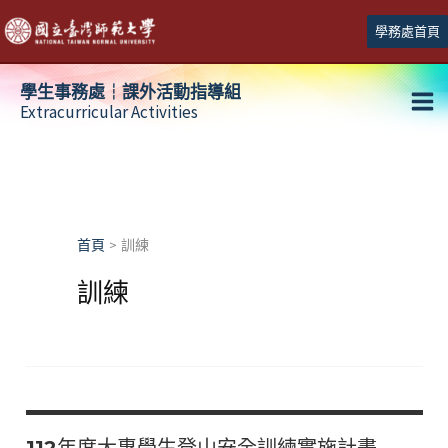
跳
學務處首頁
至
主
學生事務處┆課外活動指導組
要
Extracurricular Activities
Ma
內
容
Me
首頁
訓練
訓練
112年度大專學生登山安全訓練實施計畫