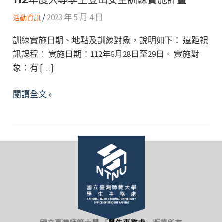
/
2023 年 5 月 4 日
活動資訊
訓練實施日期、地點及訓練對象，說明如下： 遠距視
訊課程： 實施日期：112年6月28日至29日。 實施對
象：有 […]
112
閱讀全文 »
年
度
大
專
學
生
登
山
安