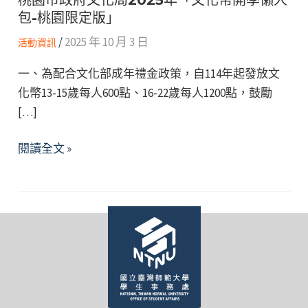
包-桃園限定版」
/
2025 年 10 月 3 日
活動資訊
一、為配合文化部成年禮金政策，自114年起發放文
化幣13-15歲每人600點、16-22歲每人1200點，鼓勵
[…]
桃
閱讀全文 »
園
市
政
府
文
化
局
2025