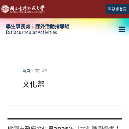
跳
學務處首頁
至
主
學生事務處┆課外活動指導組
要
Extracurricular Activities
Ma
內
容
Me
首頁
文化幣
文化幣
桃園市政府文化局2025年「文化幣開學懶人