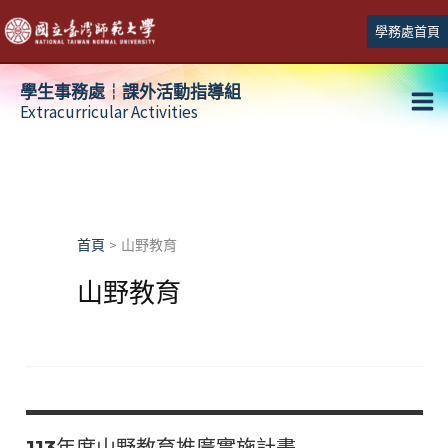
跳
學務處首頁
至
主
學生事務處┆課外活動指導組
要
Extracurricular Activities
Ma
內
容
Me
首頁
山野教育
山野教育
113年度山野教育推廣實施計畫