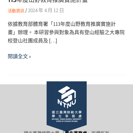
/
2024 年 4 月 12 日
活動資訊
依據教育部體育署「113年度山野教育推廣實施計
畫」辦理。 本研習參與對象為具有登山經驗之大專院
校登山社團成員及 […]
113
閱讀全文 »
年
度
山
野
教
育
推
廣
實