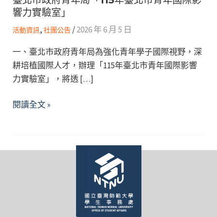
響力實驗室」
,
/
2026 年 6 月 5 日
活動資訊
社團公告
一、臺北市政府青年局為強化青年學子國際視野，深
耕培植國際人才，辦理「115年臺北市青年國際影響
力實驗室」，將透 […]
臺
閱讀全文 »
北
市
政
府
青
年
局
「115