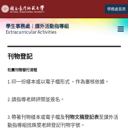
跳
學務處首頁
至
主
學生事務處┆課外活動指導組
要
Extracurricular Activities
Ma
內
容
Me
刊物登記
社團刊物發行流程
1. 印一份樣本或以電子檔形式 ，作為審核依據。
2. 請指導老師評閱並簽名。
3. 帶著刊物樣本或電子檔及
刊物文稿登記表
至課外活
動指導組找姝雯老師登記刊物字號。