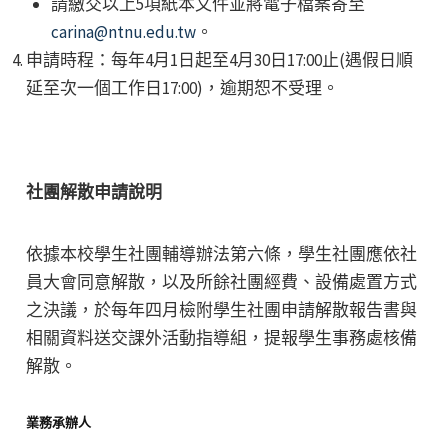
請繳交以上5項紙本文件並將電子檔案寄至
carina@ntnu.edu.tw
。
申請時程：每年4月1日起至4月30日17:00止(遇假日順
延至次一個工作日17:00)，逾期恕不受理。
社團解散申請說明
依據本校學生社團輔導辦法第六條，學生社團應依社
員大會同意解散，以及所餘社團經費、設備處置方式
之決議，於每年四月檢附學生社團申請解散報告書與
相關資料送交課外活動指導組，提報學生事務處核備
解散。
業務承辦人