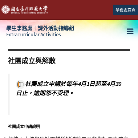
跳
學務處首頁
至
主
學生事務處┆課外活動指導組
要
Extracurricular Activities
Ma
內
容
Me
社團成立與解散
社團成立申請於每年4月1日起至4月30
日止，逾期恕不受理。
社團成立申請說明