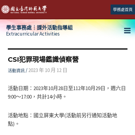
跳
學務處首頁
至
主
學生事務處┆課外活動指導組
要
Extracurricular Activities
Ma
內
容
Me
CSI犯罪現場鑑識偵察營
/
2023 年 10 月 12 日
活動資訊
活動日期：2023年10月28日至112年10月29日，週六日
9:00～17:00，共計14小時。
活動地點：國立屏東大學(活動前另行通知活動地
點)。