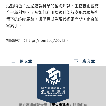
活動特色：透過鑑識科學的基礎知識、生物技術並結
合最新科技，了解如何利用檢視科學解密犯罪現場所
留下的蛛絲馬跡，讓學員成為現代福爾摩斯，化身破
案高手。
相關網址：https://reurl.cc/A00vE3。
Post
←
上一篇 文章
下一篇 文章
→
navigation
國立臺灣師範大學 「
學生事務處
」
版權所有