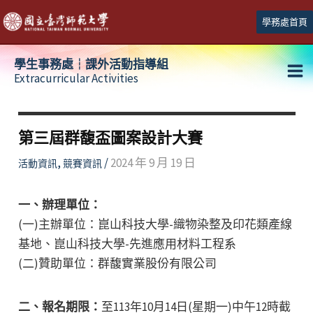
跳
學務處首頁
至
主
學生事務處┆課外活動指導組
要
Extracurricular Activities
Ma
內
容
Me
第三屆群馥盃圖案設計大賽
,
/
2024 年 9 月 19 日
活動資訊
競賽資訊
一、辦理單位：
(一)主辦單位：崑山科技大學-織物染整及印花類產線
基地、崑山科技大學-先進應用材料工程系
(二)贊助單位：群馥實業股份有限公司
二、報名期限：
至113年10月14日(星期一)中午12時截