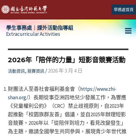
跳
學務處首頁
至
主
學生事務處┆課外活動指導組
要
Extracurricular Activities
Ma
內
容
Me
2026年「陪伴的力量」短影音競賽活動
,
/
2026 年 3 月 4 日
活動資訊
競賽資訊
財團法人至善社會福利基金會（
https://www.zhi-
shan.org/
）長期從事亞洲四地兒少發展工作，為響應
《兒童權利公約》（CRC）禁止歧視原則，自2023年
起推動「校園族群友善」倡議，並自2025年辦理短影
音競賽。2026年以「從陪伴到培力，看見改變發生」
為主題，邀請全國學生共同參與，展現青少年世代推