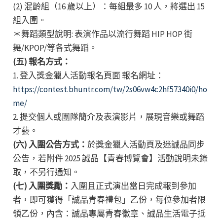
(2) 混齡組（16 歲以上）：每組最多 10 人，將選出 15
組入圍。
＊舞蹈類型說明: 表演作品以流行舞蹈 HIP HOP 街
舞/KPOP/等各式舞蹈。
(五) 報名方式：
1. 登入獎金獵人活動報名頁面 報名網址：
https://contest.bhuntr.com/tw/2s06vw4c2hf57340i0/ho
me/
2. 提交個人或團隊簡介及表演影片，展現音樂或舞蹈
才藝。
(六) 入圍公告方式：
於獎金獵人活動頁及迷誠品同步
公告，若附件 2025 誠品【青春博覽會】活動說明未錄
取，不另行通知。
(七) 入圍獎勵：
入圍且正式演出當日完成報到參加
者，即可獲得「誠品青春禮包」乙份，每位參加者限
領乙份，內含：誠品專屬青春徽章、誠品生活電子抵