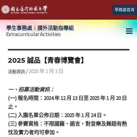
跳
學務處首頁
至
主
學生事務處┆課外活動指導組
要
Extracurricular Activities
Ma
內
容
Me
2025 誠品【青春博覽會】
/
2025 年 1 月 3 日
活動資訊
一、招募活動資訊：
(一) 報名時間：2024 年 12 月 13 日至 2025 年 1 月 20 日
止。
(二) 入圍名單公佈日期：2025 年 1 月 24 日。
(三) 參賽資格：不限國籍、語言，對音樂及舞蹈有熱
忱及實力者均可參加。