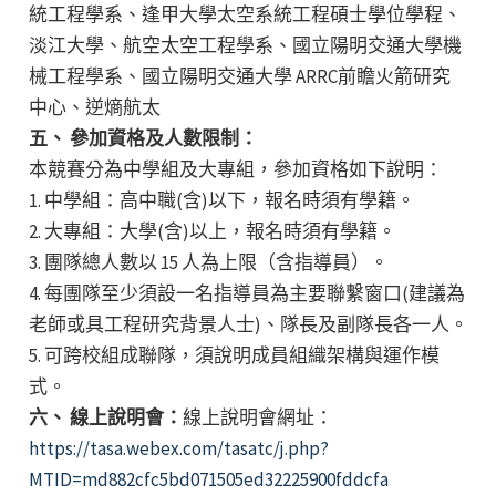
統工程學系、逢甲大學太空系統工程碩士學位學程、
淡江大學、航空太空工程學系、國立陽明交通大學機
械工程學系、國立陽明交通大學 ARRC前瞻火箭研究
中心、逆熵航太
五、 參加資格及人數限制：
本競賽分為中學組及大專組，參加資格如下說明：
1. 中學組：高中職(含)以下，報名時須有學籍。
2. 大專組：大學(含)以上，報名時須有學籍。
3. 團隊總人數以 15 人為上限（含指導員）。
4. 每團隊至少須設一名指導員為主要聯繫窗口(建議為
老師或具工程研究背景人士)、隊長及副隊長各一人。
5. 可跨校組成聯隊，須說明成員組織架構與運作模
式。
六、 線上說明會：
線上說明會網址：
https://tasa.webex.com/tasatc/j.php?
MTID=md882cfc5bd071505ed32225900fddcfa