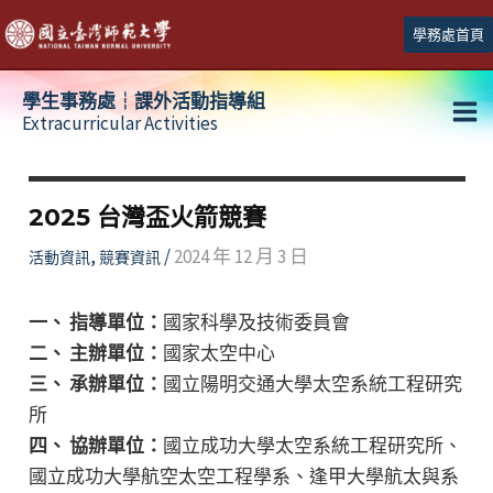
跳
學務處首頁
至
主
學生事務處┆課外活動指導組
要
Extracurricular Activities
Ma
內
容
Me
2025 台灣盃火箭競賽
,
/
2024 年 12 月 3 日
活動資訊
競賽資訊
一、 指導單位：
國家科學及技術委員會
二、 主辦單位：
國家太空中心
三、 承辦單位：
國立陽明交通大學太空系統工程研究
所
四、 協辦單位：
國立成功大學太空系統工程研究所、
國立成功大學航空太空工程學系、逢甲大學航太與系