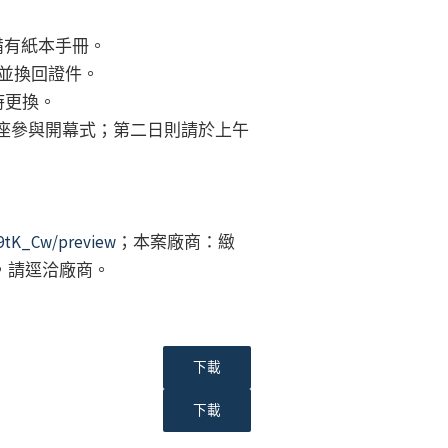
備有紙本手冊。
回並換回證件。
時更換。
廳就座參與開幕式；第二日則請於上午
9tK_Cw/preview
；本案廠商：緻
疑問，請逕洽廠商。
下載
下載