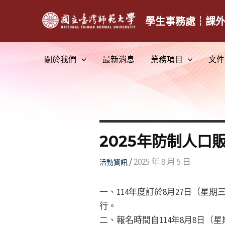
跳
至
學生事務處┆課
主
要
關於我們
最新消息
業務項目
文件
內
容
2025年防制人口
/
2025 年 8 月 5 日
活動資訊
一、114年度訂於8月27日（星
行。
二、報名時間自114年8月8日（