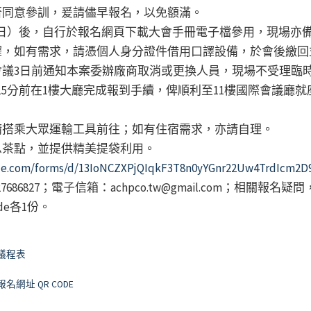
是否同意參訓，爰請儘早報名，以免額滿。
（星期日）後，自行於報名網頁下載大會手冊電子檔參用，現場亦
口譯，如有需求，請憑個人身分證件借用口譯設備，於會後繳
於會議3日前通知本案委辦廠商取消或更換人員，現場不受理臨
時15分前在1樓大廳完成報到手續，俾順利至11樓國際會議
，請搭乘大眾運輸工具前往；如有住宿需求，亦請自理。
休息茶點，並提供精美提袋利用。
ogle.com/forms/d/13IoNCZXPjQIqkF3T8n0yYGnr22Uw4TrdIcm2D
86827；電子信箱：achpco.tw@gmail.com；相關報名
de各1份。
議程表
網址 QR CODE