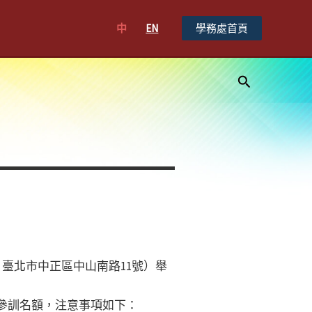
中
EN
學務處首頁
搜
尋
：臺北市中正區中山南路11號）舉
參訓名額，注意事項如下：