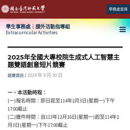
跳
學務處首頁
至
主
學生事務處┆課外活動指導組
要
Extracurricular Activities
Ma
內
容
Me
2025年全國大專校院生成式人工智慧主
題雙語創意短片競賽
/
2024 年 9 月 30 日
競賽資訊
一、本活動時程：
(一)報名時間：即日起至114年2月3日(星期一)下午
17:00截止
(二)繳件時間：自113年12月16日(星期一)起至114年2
月3日(星期一)下午17:00截止