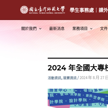
跳
至
學生事務處┆課
主
要
關於我們
最新消息
業務項目
文件
內
容
2024 年全國大
,
/
2024 年 8 月 27 
活動資訊
競賽資訊