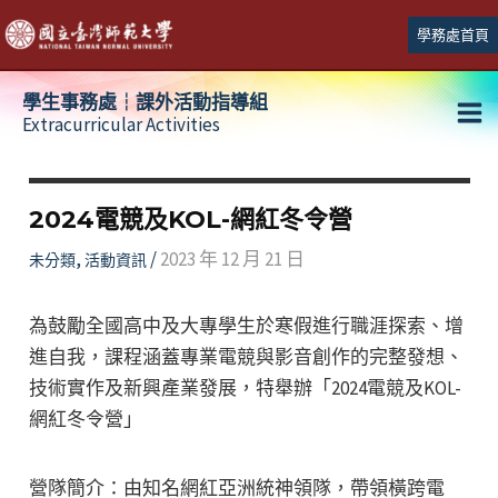
跳
學務處首頁
至
主
學生事務處┆課外活動指導組
要
Extracurricular Activities
Ma
內
容
Me
2024電競及KOL-網紅冬令營
,
/
2023 年 12 月 21 日
未分類
活動資訊
為鼓勵全國高中及大專學生於寒假進行職涯探索、增
進自我，課程涵蓋專業電競與影音創作的完整發想、
技術實作及新興產業發展，特舉辦「2024電競及KOL-
網紅冬令營」
營隊簡介：由知名網紅亞洲統神領隊，帶領橫跨電