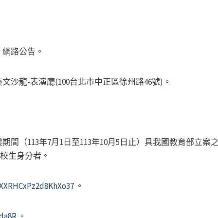
、網路公告。
沙龍-表演廳(100台北市中正區徐州路46號)。
間（113年7月1日至113年10月5日止）具我國教育部立
在校生身分者。
e/XXRHCxPz2d8KhXo37
。
jda8R
。