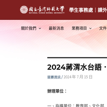
跳
至
學生事務處┆課
主
要
關於我們
最新消息
業務項目
文件
內
容
2024蔣渭水台語
/
2024 年 7 月 15 日
競賽資訊
辦理單位：
一、指導單位：教育部、文化部