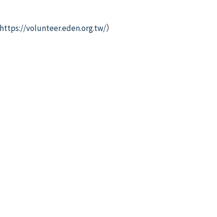
https://volunteer.eden.org.tw/
）