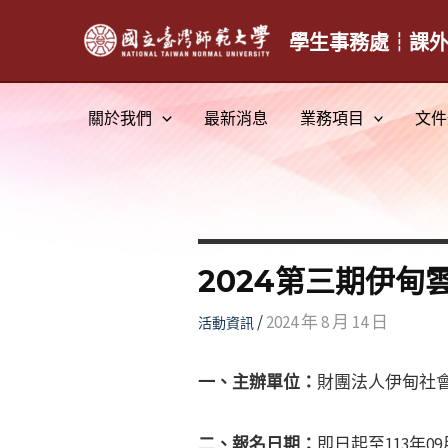
跳
至
學生事務處┆課
主
要
關於我們
最新消息
業務項目
文件
內
容
2024第三期伊甸
/
2024 年 8 月 14 日
活動資訊
一、主辦單位：
財團法人伊甸社
二、報名日期：
即日起至113年09