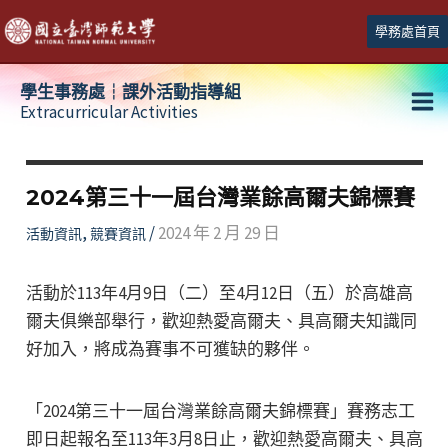
跳
學務處首頁
至
主
學生事務處┆課外活動指導組
要
Extracurricular Activities
Ma
內
容
Me
2024第三十一屆台灣業餘高爾夫錦標賽
,
/
2024 年 2 月 29 日
活動資訊
競賽資訊
活動於113年4月9日（二）至4月12日（五）於高雄高
爾夫俱樂部舉行，歡迎熱愛高爾夫、具高爾夫知識同
好加入，將成為賽事不可獲缺的夥伴。
「2024第三十一屆台灣業餘高爾夫錦標賽」賽務志工
即日起報名至113年3月8日止，歡迎熱愛高爾夫、具高