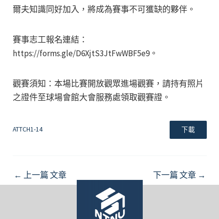
爾夫知識同好加入，將成為賽事不可獲缺的夥伴。
賽事志工報名連結：
https://forms.gle/D6XjtS3JtFwWBF5e9。
觀賽須知：本場比賽開放觀眾進場觀賽，請持有照片
之證件至球場會館大會服務處領取觀賽證。
ATTCH1-14
下載
Post
←
上一篇 文章
下一篇 文章
→
navigation