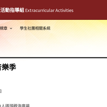
外活動指導組
Extracurricular Activities
規章
學生社團相關系統
音樂季
日
漁人碼頭觀海廣場