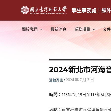
跳
至
學生事務處┆課
主
要
關於我們
最新消息
業務項目
文件
內
容
2024新北市河海
/
2024 年 7 月 3 日
活動資訊
時間：
113年7月19日至113年8月3
地點：
貢寮福隆海水浴場及淡水