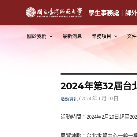
跳
至
學生事務處┆課
主
要
關於我們
最新消息
業務項目
文件
內
容
2024年第32屆
/
2024 年 1 月 10 日
活動資訊
活動時間：2024年2月20日起至20
展覽地點：台北世貿中心一館一