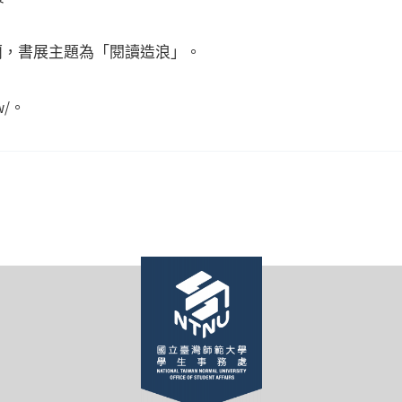
荷蘭，書展主題為「閱讀造浪」。
w/。