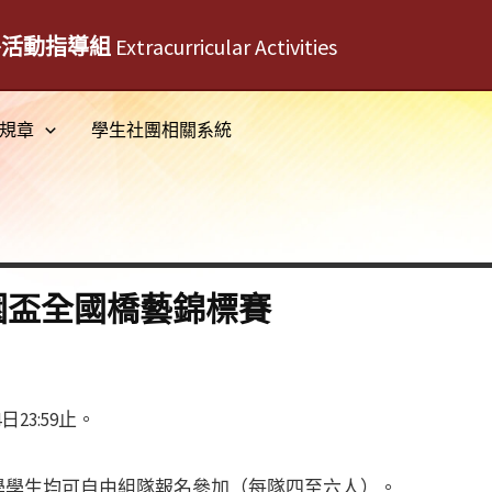
外活動指導組
Extracurricular Activities
規章
學生社團相關系統
園盃全國橋藝錦標賽
23:59止。
學學生均可自由組隊報名參加（每隊四至六人）。