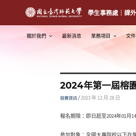
跳
至
學生事務處┆課
主
要
關於我們
最新消息
業務項目
文件
內
容
2024年第一屆榕
/
2023 年 12 月 28 日
競賽資訊
報名期限：即日起至2024年01月14日
參加對象：全國大專院校以下在