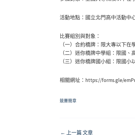
活動地點：國立北門高中活動中心
比賽組別與對象：
（一）合約橋牌：限大專以下在
（二）迷你橋牌中學組：限國、
（三）迷你橋牌國小組：限國小
相關網址：https://forms.gle/em
競賽簡章
Post
←
上一篇 文章