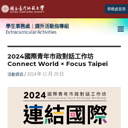
跳
學務處首頁
至
主
學生事務處┆課外活動指導組
要
Extracurricular Activities
Ma
內
容
Me
2024國際青年市政對話工作坊
Connect World × Focus Taipei
/
2024 年 11 月 29 日
活動資訊