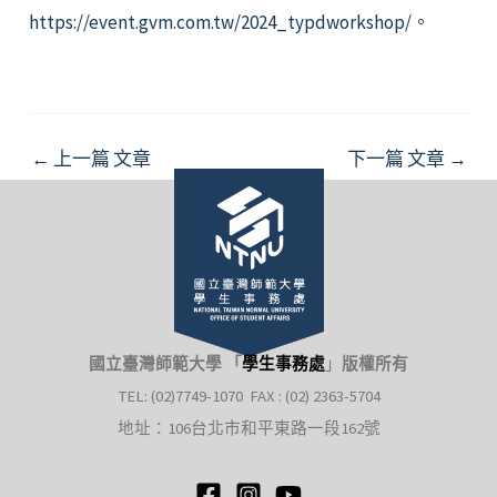
https://event.gvm.com.tw/2024_typdworkshop/
。
Post
←
上一篇 文章
下一篇 文章
→
navigation
國立臺灣師範大學 「
學生事務處
」
版權所有
TEL: (02)7749-1070 FAX : (02) 2363-5704
地址：106台北市和平東路一段162號