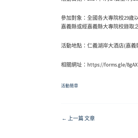
參加對象：全國各大專院校29歲
嘉義縣或經嘉義縣大專院校錄取之
活動地點：仁義湖岸大酒店(嘉義
相關網址：https://forms.gle/8gA
活動簡章
Post
←
上一篇 文章
navigation