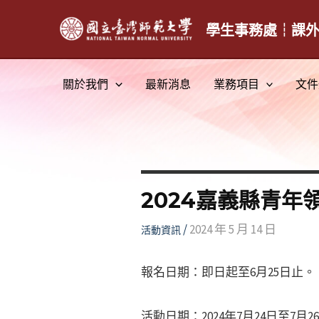
跳
至
學生事務處┆課
主
要
關於我們
最新消息
業務項目
文件
內
容
2024嘉義縣青年
/
2024 年 5 月 14 日
活動資訊
報名日期：即日起至6月25日止。
活動日期：2024年7月24日至7月2