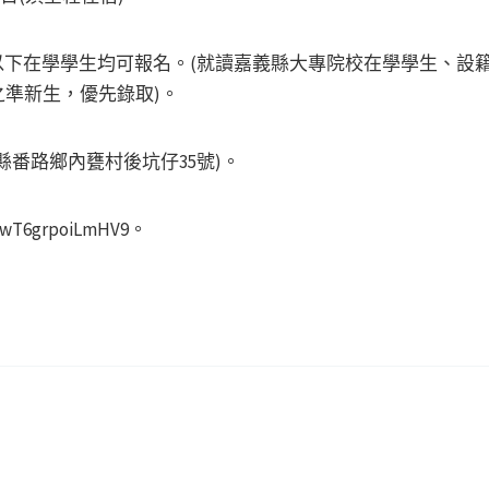
以下在學學生均可報名。(就讀嘉義縣大專院校在學學生、設
準新生，優先錄取)。
縣番路鄉內甕村後坑仔35號)。
XwT6grpoiLmHV9。