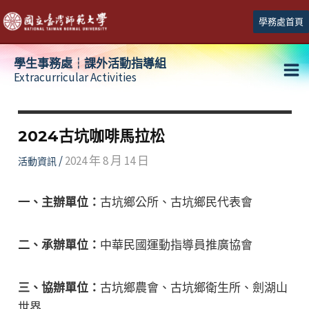
跳
學務處首頁
至
主
學生事務處┆課外活動指導組
要
Extracurricular Activities
Ma
內
容
Me
2024古坑咖啡馬拉松
/
2024 年 8 月 14 日
活動資訊
一、主辦單位：
古坑鄉公所、古坑鄉民代表會
二、承辦單位：
中華民國運動指導員推廣協會
三、協辦單位：
古坑鄉農會、古坑鄉衛生所、劍湖山
世界