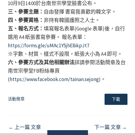
10月9日14:00於台南世宗學堂臉書公布。
三、參賽主題：
自由發揮 書寫我喜歡的韓文字。
四、參賽資格：
非持有韓國護照之人士。
五、報名方式：
填寫報名表單(Google 表單)後，自行
選用 A4 紙張書寫參賽。 報名表單：
https://forms.gle/uMAc1Y5jhE8ikpJt7
※字數、材質、樣式不設限，紙張大小為 A4 即可。
六、參賽方式及其他相關辦法
詳請參閱活動簡章及台
南世宗學堂FB粉絲專頁
(
https://www.facebook.com/tainan.sejong
)。
活動簡章
下載
Post
←
上一篇 文章
下一篇 文章
→