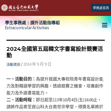
跳
學務處首頁
至
主
學生事務處┆課外活動指導組
要
Extracurricular Activities
Ma
內
容
Me
2024全國第五屆韓文字書寫設計競賽活
動
/
2024 年 9 月 9 日
活動資訊
一、活動目的：
為提升我國大專校院青年書寫設計能
力及對韓語學習的興趣，透過競賽之機會，培養創作
能力及外語書寫能力。
二、活動時程：
即日起至113年10月4日(五)16:00止，
請將作品寄至崑山科大台南世宗學堂，得獎名單將於