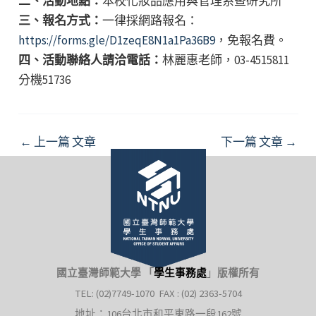
二、活動地點：
本校化妝品應用與管理系暨研究所
三、報名方式：
一律採網路報名：
https://forms.gle/D1zeqE8N1a1Pa36B9
，免報名費。
四、活動聯絡人請洽電話：
林麗惠老師，03-4515811
分機51736
Post
←
上一篇 文章
下一篇 文章
→
navigation
國立臺灣師範大學 「
學生事務處
」
版權所有
TEL: (02)7749-1070 FAX : (02) 2363-5704
地址：106台北市和平東路一段162號