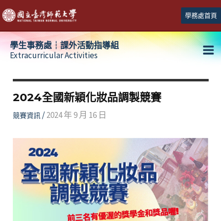
跳
學務處首頁
至
主
學生事務處┆課外活動指導組
要
Extracurricular Activities
Ma
內
容
Me
2024全國新穎化妝品調製競賽
/
2024 年 9 月 16 日
競賽資訊