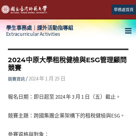
跳
學務處首頁
至
主
學生事務處┆課外活動指導組
要
Extracurricular Activities
Ma
內
容
Me
2024中原大學租稅健檢與ESG管理顧問
競賽
/
2024 年 1 月 25 日
競賽資訊
報名日期：即日起至 2024 年 3 月 1 日（五）截止。
競賽主題：跨國集團企業架構下的租稅健檢與ESG。
參賽資格與對象：