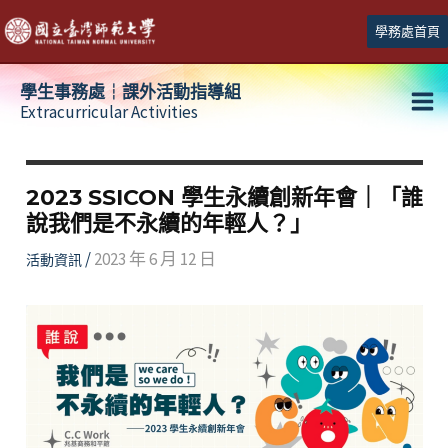
跳
學務處首頁
至
主
學生事務處┆課外活動指導組
要
Extracurricular Activities
Ma
內
容
Me
2023 SSICON 學生永續創新年會｜「誰
說我們是不永續的年輕人？」
/
2023 年 6 月 12 日
活動資訊