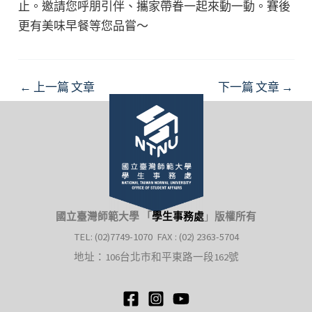
止。邀請您呼朋引伴、攜家帶眷一起來動一動。賽後
更有美味早餐等您品嘗～
Post
←
上一篇 文章
下一篇 文章
→
navigation
國立臺灣師範大學 「
學生事務處
」
版權所有
TEL: (02)7749-1070 FAX : (02) 2363-5704
地址：106台北市和平東路一段162號