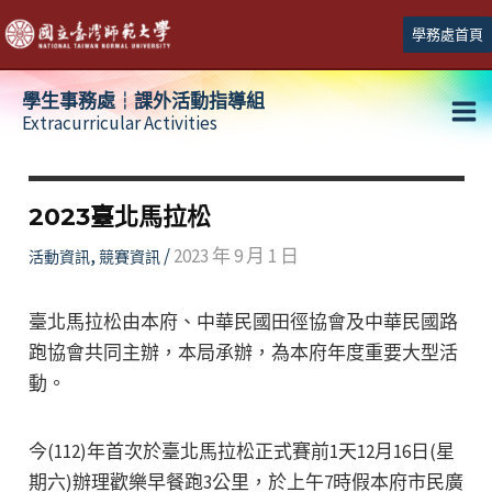
跳
學務處首頁
至
主
學生事務處┆課外活動指導組
要
Extracurricular Activities
Ma
內
容
Me
2023臺北馬拉松
,
/
2023 年 9 月 1 日
活動資訊
競賽資訊
臺北馬拉松由本府、中華民國田徑協會及中華民國路
跑協會共同主辦，本局承辦，為本府年度重要大型活
動。
今(112)年首次於臺北馬拉松正式賽前1天12月16日(星
期六)辦理歡樂早餐跑3公里，於上午7時假本府市民廣