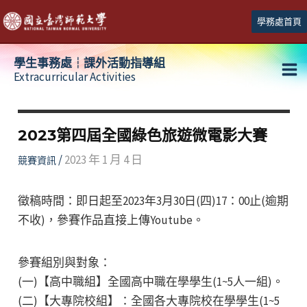
跳
學務處首頁
至
主
學生事務處┆課外活動指導組
要
Extracurricular Activities
Ma
內
容
Me
2023第四屆全國綠色旅遊微電影大賽
/
2023 年 1 月 4 日
競賽資訊
徵稿時間：即日起至2023年3月30日(四)17：00止(逾期
不收)，參賽作品直接上傳Youtube。
參賽組別與對象：
(一)【高中職組】全國高中職在學學生(1~5人一組)。
(二)【大專院校組】：全國各大專院校在學學生(1~5