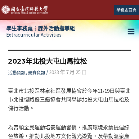
跳
學務處首頁
至
主
學生事務處┆課外活動指導組
要
Extracurricular Activities
Ma
內
容
Me
2023年北投大屯山馬拉松
,
/
2023 年 7 月 25 日
活動資訊
競賽資訊
臺北市北投區林泉社區發展協會於今年11/19日與臺北
市北投慢跑暨三鐵協會共同舉辦北投大屯山馬拉松及
健行活動。
為帶領全民運動培養運動習慣，推廣環境永續提倡綠
色旅遊，推動北投地方文化觀光遊覽，及帶動溫泉產