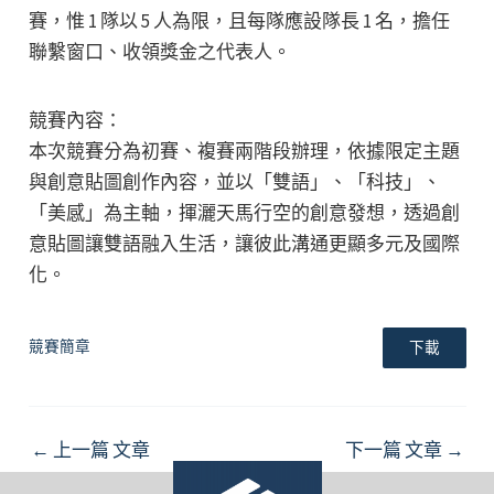
賽，惟 1 隊以 5 人為限，且每隊應設隊長 1 名，擔任
聯繫窗口、收領獎金之代表人。
競賽內容：
本次競賽分為初賽、複賽兩階段辦理，依據限定主題
與創意貼圖創作內容，並以「雙語」、「科技」、
「美感」為主軸，揮灑天馬行空的創意發想，透過創
意貼圖讓雙語融入生活，讓彼此溝通更顯多元及國際
化。
競賽簡章
下載
Post
←
上一篇 文章
下一篇 文章
→
navigation