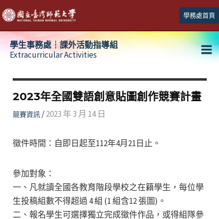
跳
學務處首頁
至
主
學生事務處┆課外活動指導組
要
Extracurricular Activities
Ma
內
容
Me
2023年全國雙語創意貼圖創作競賽計畫
/
2023 年 3 月 14 日
競賽資訊
徵件時間：自即日起至112年4月21日止。
參加對象：
一、凡就讀全國各教育階段學校之在籍學生，每位學
生投稿組數不得超過 4 組 (1 組含12 張圖)。
二、報名學生可選擇獨立完成徵件作品，或得組隊參