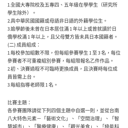
1.全國大專院校及五專四、五年級在學學生（研究所
學生除外）。
2.具中華民國國籍或母語非日語的外籍學位生。
3.逾學齡後未曾在日本居住滿 1 年以上或曾就讀於日
僑學校滿 1 年以上，且父母雙方皆未具日本國籍者。
(二) 成員組成：
1.每校參加組數不限，但每組參賽學生 1 至 3 名，每位
參賽者不可重複組別參賽，每組限報名乙件作品。
2.初、決賽過程不可臨時更換成員，且決賽時每位成
員皆需上台。
3.每組指導老師限 1 名。
比賽主題：
各參賽團隊請從下列四個主題中自選一則，並從台南
八大特色元素－「藝術文化」、「空間治理」、「智
慧城市」、「醫療健康」、「觀光美食」、「綠能科