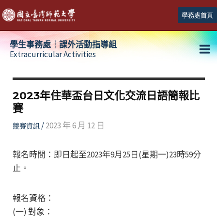
跳
學務處首頁
至
主
學生事務處┆課外活動指導組
要
Extracurricular Activities
Ma
內
容
Me
2023年住華盃台日文化交流日語簡報比
賽
/
2023 年 6 月 12 日
競賽資訊
報名時間：即日起至2023年9月25日(星期一)23時59分
止。
報名資格：
(一) 對象：