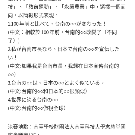
技」、「教育運動」、「永續農業」中，選擇一個面
向，以簡報形式表現。
1.100 年前と比べて、台南の○○が変わった！
(中文：相較於 100 年前，台南的○○改變了（不同
了）)
2.私が台南市長なら、日本で台南の○○を宣伝した
い！
(中文: 如果我是台南市長，我想在日本宣傳台南的
○○）
3.台南の○○は、日本の○○とよく似ている。
(中文: 台南的○○和日本的○○很類似）
4.世界に誇る台南の○○
(中文: 台南的○○傲視全球）
決賽地點：南臺學校財團法人南臺科技大學念慈堂國