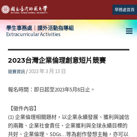
跳
學務處首頁
至
主
學生事務處┆課外活動指導組
要
Extracurricular Activities
Ma
內
容
Me
2023台灣企業倫理創意短片競賽
/
2023 年 3 月 13 日
競賽資訊
報名時間：即日起至2023年5月8日止。
【徵件內容】
(1) 企業倫理相關題材，以企業永續發展、獲利與誠信
的兩難、企業社會責任、企業獲利與全球永續目標的
共好、企業倫理、SDGs…等為創作發想主軸，亦可以