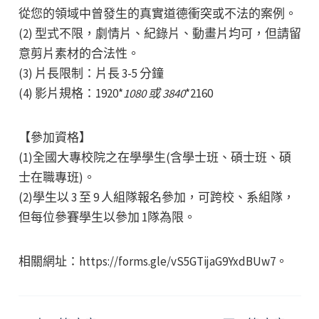
從您的領域中曾發生的真實道德衝突或不法的案例。
(2) 型式不限，劇情片、紀錄片、動畫片均可，但請留
意剪片素材的合法性。
(3) 片長限制：片長 3-5 分鐘
(4) 影片規格：1920*
1080 或 3840
*2160
【參加資格】
(1)全國大專校院之在學學生(含學士班、碩士班、碩
士在職專班)。
(2)學生以 3 至 9 人組隊報名參加，可跨校、系組隊，
但每位參賽學生以參加 1隊為限。
相關網址：https://forms.gle/vS5GTijaG9YxdBUw7。