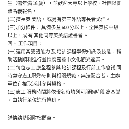
生（需年滿 18 歲），並歡迎大專以上學校、社團以團
體名義報名。
(二)擅長英 美語， 或另有第三外語專長者尤佳。
(三)加分條件： 具備多益 600 分以上、全民英檢中級
以上，或 有 其他同等英美語證書者 。
四、 工作項目：
(一)運用其雙語能力 及 培訓課程學得知識 及技能，輔
助活動順利進行並推廣嘉義市文化觀光產業。
(二)每位志工 應全程參與 培訓課程及行前工作會議 同
時遵守志工職務守則與相關規範，無法配合者，主辦
單位有權取消其參與資格。
(三)志工 服務時間將依報名時填列可服務時段 為基礎
，由執行單位進行排班。
詳情請參閱附檔簡章。