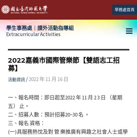
跳
學務處首頁
至
主
學生事務處┆課外活動指導組
要
Extracurricular Activities
Ma
內
容
Me
2022嘉義市國際管樂節【雙語志工招
募】
/
2022 年 11 月 16 日
活動資訊
一、報名時間：即日起至2022 年 11 月 2 3 日 （星期
五） 止。
二、招募人數：預計招募20~30 名 。
三、報名 資格：
(一)具服務熱忱及對 管 樂推廣有興趣之社會人士或學