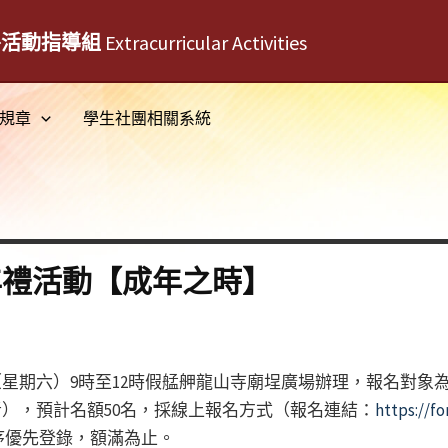
外活動指導組
Extracurricular Activities
規章
學生社團相關系統
年禮活動【成年之時】
日（星期六）9時至12時假艋舺龍山寺廟埕廣場辦理，報名對
生者），預計名額50名，採線上報名方式（報名連結：
https://f
序優先登錄，額滿為止。