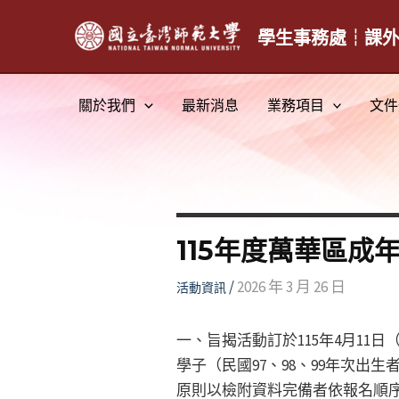
跳
至
學生事務處┆課
主
要
關於我們
最新消息
業務項目
文件
內
容
115年度萬華區成
/
2026 年 3 月 26 日
活動資訊
一、旨揭活動訂於115年4月11
學子（民國97、98、99年次出
原則以檢附資料完備者依報名順