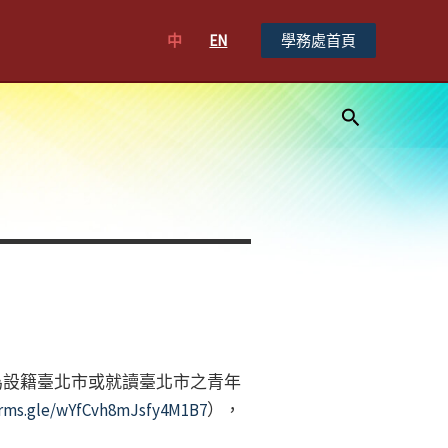
中
EN
學務處首頁
搜
尋
象為設籍臺北市或就讀臺北市之青年
orms.gle/wYfCvh8mJsfy4M1B7
），