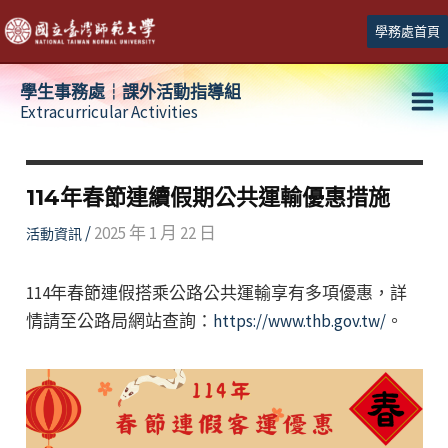
跳
學務處首頁
至
主
學生事務處┆課外活動指導組
要
Extracurricular Activities
Ma
內
容
Me
114年春節連續假期公共運輸優惠措施
/
2025 年 1 月 22 日
活動資訊
114年春節連假搭乘公路公共運輸享有多項優惠，詳
情請至公路局網站查詢：
https://www.thb.gov.tw/
。