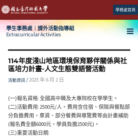
跳
學務處首頁
至
主
學生事務處┆課外活動指導組
要
Extracurricular Activities
Ma
內
容
Me
114年度淺山地區環境保育夥伴關係與社
區培力計畫-人文生態雙語營活動
/
2025 年 6 月 2 日
活動資訊
(一)報名資格: 全國高中職及大專院校在學學生。
(二)活動費用: 2500元/人。費用含住宿、保險與餐點部
分負擔費用，車資、部分餐費與導覽費等由計畫補助
(報名費全額6000元，學員負擔2500元)。
(三)重要活動日期: