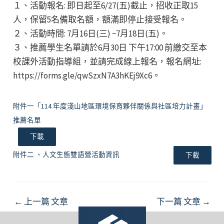
１、活動報名: 即日起至6/27(五)截止，招收正取15
人，保留5名備取名額，額滿即停止接受報名。
２、活動時間: 7月16日(三) ~7月18日(五)。
３、推薦學生名單請於6月30日 下午17:00 前繳交至本
校課外活動指導組，並請完成線上報名，報名網址:
https://forms.gle/qwSzxN7A3hKEj9Xc6。
附件一「114 年度淺山地區環境保育夥伴關係與社區培力計畫」
推薦名單
下載
附件二 、人文生態雙語營活動資訊
下載
Post
←
上一篇 文章
下一篇 文章
→
navigation