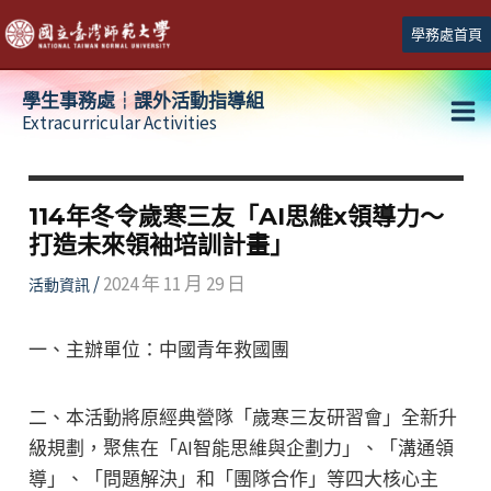
跳
學務處首頁
至
主
學生事務處┆課外活動指導組
要
Extracurricular Activities
Ma
內
容
Me
114年冬令歲寒三友「AI思維x領導力～
打造未來領袖培訓計畫」
/
2024 年 11 月 29 日
活動資訊
一、主辦單位：中國青年救國團
二、本活動將原經典營隊「歲寒三友研習會」全新升
級規劃，聚焦在「AI智能思維與企劃力」、「溝通領
導」、「問題解決」和「團隊合作」等四大核心主