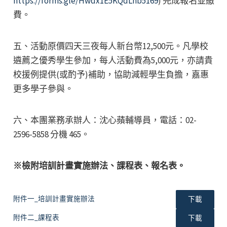
https://forms.gle/Hwdx1E5KQdLnb5169
) 完成報名並繳
費。
五、活動原價四天三夜每人新台幣12,500元。凡學校
遴薦之優秀學生參加，每人活動費為5,000元，亦請貴
校援例提供(或酌予)補助，協助減輕學生負擔，嘉惠
更多學子參與。
六、本團業務承辦人：沈心蘋輔導員，電話：02-
2596-5858 分機 465。
※檢附培訓計畫實施辦法、課程表、報名表。
附件一_培訓計畫實施辦法
下載
附件二_課程表
下載