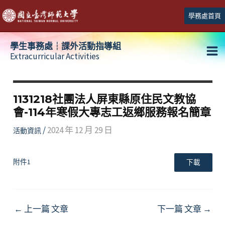
跳
學務處首頁
至
主
學生事務處┆課外活動指導組
要
Extracurricular Activities
Ma
內
容
Me
1131218社團法人屏東縣原住民文教協
會-114年寒假大專志工返鄉服務報名簡章
/
2024 年 12 月 29 日
活動資訊
附件1
下載
Post
←
上一篇 文章
下一篇 文章
→
navigation