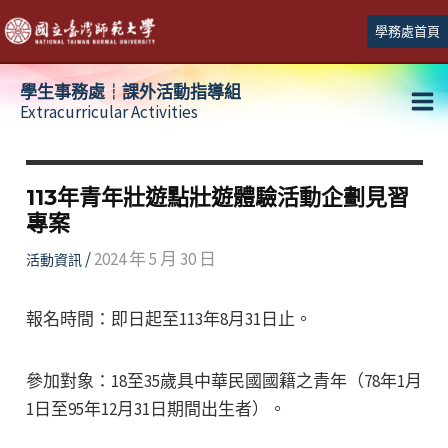
跳
學務處首頁
至
主
學生事務處┆課外活動指導組
要
Extracurricular Activities
Ma
內
容
Me
113年青年壯遊點壯遊體驗活動企劃見習
專案
/
2024 年 5 月 30 日
活動資訊
報名時間：即日起至113年8月31日止。
參加對象：18至35歲具中華民國國籍之青年（78年1月
1日至95年12月31日期間出生者）。