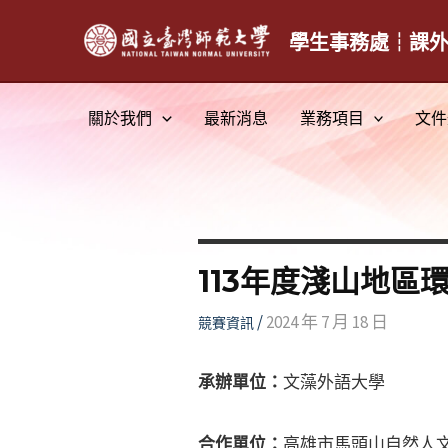
跳
至
學生事務處┆課
主
要
關於我們
最新消息
業務項目
文件
內
容
113年度淺山地區
/
2024 年 7 月 18 日
競賽資訊
承辦單位：
文藻外語大學
合作單位：
高雄市馬頭山自然人